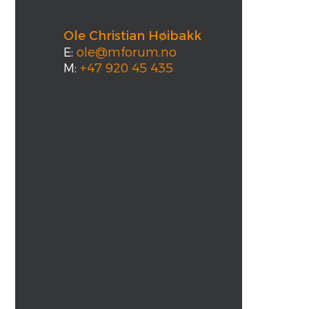
Ole Christian Høibakk
E:
ole@mforum.no
M:
+47 920 45 435