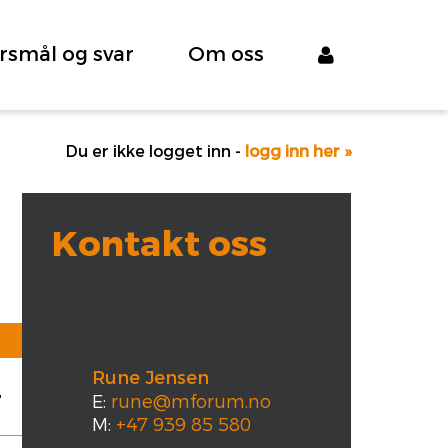
rsmål og svar
Om oss
Du er ikke logget inn -
logg inn her »
Kontakt oss
Rune Jensen
E:
rune@mforum.no
M:
+47 939 85 580