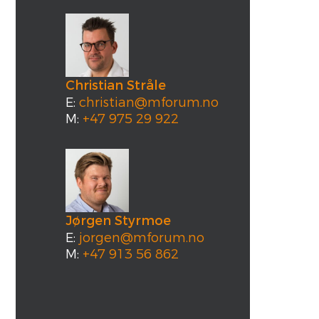
Christian Stråle
E:
christian@mforum.no
M:
+47 975 29 922
Jørgen Styrmoe
E:
jorgen@mforum.no
M:
+47 913 56 862