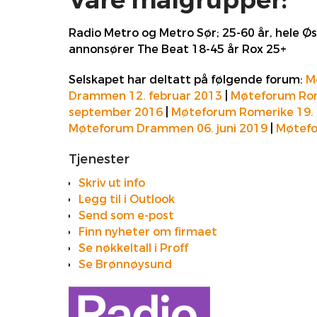
Våre målgrupper:
Radio Metro og Metro Sør; 25-60 år, hele Øs
annonsører The Beat 18-45 år Rox 25+
Selskapet har deltatt på følgende forum:
M
Drammen 12. februar 2013
|
Møteforum Rom
september 2016
|
Møteforum Romerike 19.
Møteforum Drammen 06. juni 2019
|
Møtefo
Tjenester
Skriv ut info
Legg til i Outlook
Send som e-post
Finn nyheter om firmaet
Se nøkkeltall i Proff
Se Brønnøysund