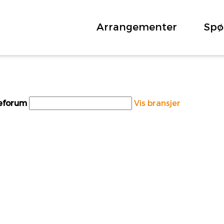
Arrangementer
Spø
teforum
Vis bransjer