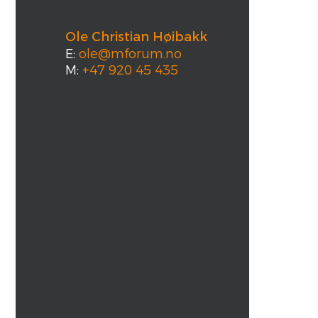
Ole Christian Høibakk
E:
ole@mforum.no
M:
+47 920 45 435