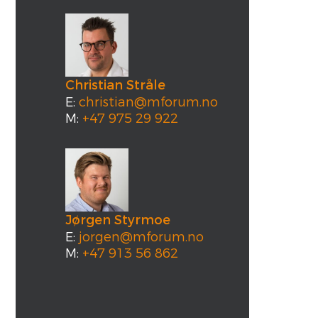
Christian Stråle
E:
christian@mforum.no
M:
+47 975 29 922
Jørgen Styrmoe
E:
jorgen@mforum.no
M:
+47 913 56 862