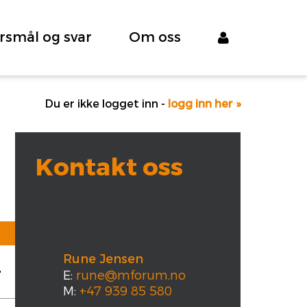
rsmål og svar
Om oss
Du er ikke logget inn -
logg inn her »
Kontakt oss
Rune Jensen
E:
rune@mforum.no
M:
+47 939 85 580