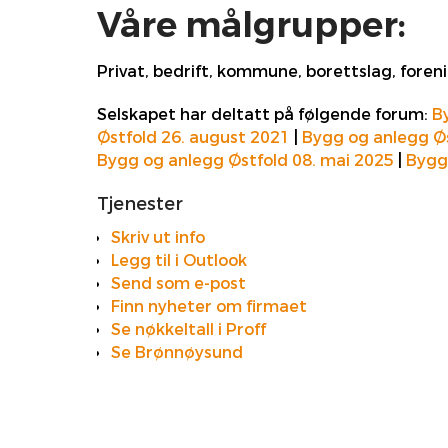
Våre målgrupper:
Privat, bedrift, kommune, borettslag, foren
Selskapet har deltatt på følgende forum:
B
Østfold 26. august 2021
|
Bygg og anlegg Øs
Bygg og anlegg Østfold 08. mai 2025
|
Bygg 
Tjenester
Skriv ut info
Legg til i Outlook
Send som e-post
Finn nyheter om firmaet
Se nøkkeltall i Proff
Se Brønnøysund