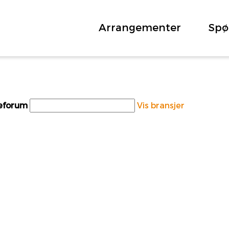
Arrangementer
Spø
teforum
Vis bransjer