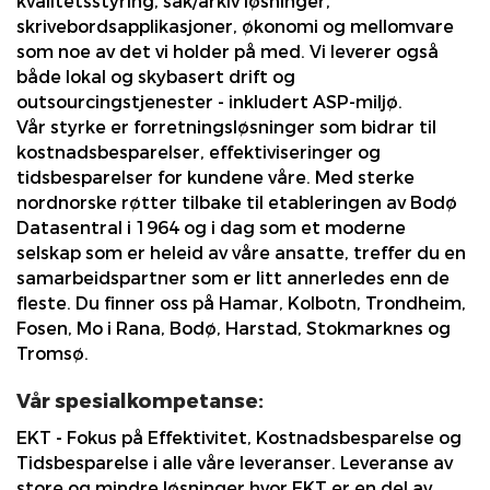
kvalitetsstyring, sak/arkiv løsninger,
skrivebordsapplikasjoner, økonomi og mellomvare
som noe av det vi holder på med. Vi leverer også
både lokal og skybasert drift og
outsourcingstjenester - inkludert ASP-miljø.
Vår styrke er forretningsløsninger som bidrar til
kostnadsbesparelser, effektiviseringer og
tidsbesparelser for kundene våre. Med sterke
nordnorske røtter tilbake til etableringen av Bodø
Datasentral i 1964 og i dag som et moderne
selskap som er heleid av våre ansatte, treffer du en
samarbeidspartner som er litt annerledes enn de
fleste. Du finner oss på Hamar, Kolbotn, Trondheim,
Fosen, Mo i Rana, Bodø, Harstad, Stokmarknes og
Tromsø.
Vår spesialkompetanse:
EKT - Fokus på Effektivitet, Kostnadsbesparelse og
Tidsbesparelse i alle våre leveranser. Leveranse av
store og mindre løsninger hvor EKT er en del av