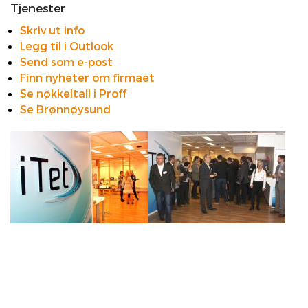
Tjenester
Skriv ut info
Legg til i Outlook
Send som e-post
Finn nyheter om firmaet
Se nøkkeltall i Proff
Se Brønnøysund