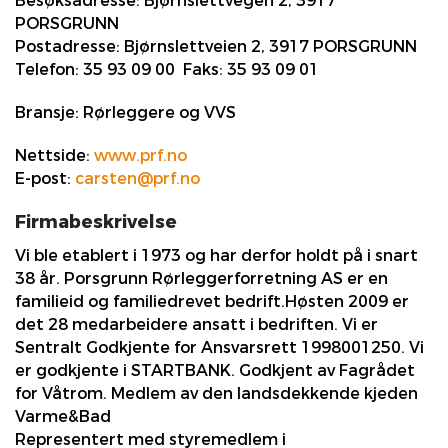
Besøksadresse:
Bjørnslettvegen 2, 3917
PORSGRUNN
Postadresse:
Bjørnslettveien 2, 3917 PORSGRUNN
Telefon:
35 93 09 00
Faks:
35 93 09 01
Bransje:
Rørleggere og VVS
Nettside:
www.prf.no
E-post:
carsten@prf.no
Firmabeskrivelse
Vi ble etablert i 1973 og har derfor holdt på i snart
38 år. Porsgrunn Rørleggerforretning AS er en
familieid og familiedrevet bedrift.Høsten 2009 er
det 28 medarbeidere ansatt i bedriften. Vi er
Sentralt Godkjente for Ansvarsrett 1998001250. Vi
er godkjente i STARTBANK. Godkjent av Fagrådet
for Våtrom. Medlem av den landsdekkende kjeden
Varme&Bad
Representert med styremedlem i