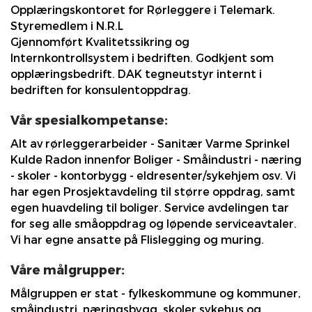
Opplæringskontoret for Rørleggere i Telemark.
Styremedlem i N.R.L
Gjennomført Kvalitetssikring og
Internkontrollsystem i bedriften. Godkjent som
opplæringsbedrift. DAK tegneutstyr internt i
bedriften for konsulentoppdrag.
Vår spesialkompetanse:
Alt av rørleggerarbeider - Sanitær Varme Sprinkel
Kulde Radon innenfor Boliger - Småindustri - næring
- skoler - kontorbygg - eldresenter/sykehjem osv. Vi
har egen Prosjektavdeling til større oppdrag, samt
egen huavdeling til boliger. Service avdelingen tar
for seg alle småoppdrag og løpende serviceavtaler.
Vi har egne ansatte på Flislegging og muring.
Våre målgrupper:
Målgruppen er stat - fylkeskommune og kommuner,
småindustri, næringsbygg, skoler,sykehus og