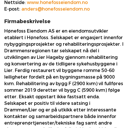
Nettside:
www.honefosseiendom.no
E-post:
anders@honefosseiendom.no
Firmabeskrivelse
Hønefoss Eiendom AS er en eiendomsutvikler
etablert i Hønefoss. Selskapet er engasjert innenfor
nybyggingsprosjekter og rehabiliteringsprosjekter. I
Drammensregionen tar selskapet nå del i
utviklingen av Lier Hageby gjennom rehabilitering
og konvertering av de tidligere sykehusbyggene i
Lier. Ferdig restaurert vil byggene romme 50-60
leiligheter fordelt på en bygningsmasse på 9000
kvm. Rehabilitering av bygg F (2900 kvm) vil fullføres
sommer 2019 deretter vil bygg C (5900 kvm) følge
etter. Eksakt oppstart ikke fastsatt enda.
Selskapet er positiv til videre satsing i
Drammen/Lier og er på utkikk etter interessante
kontakter og samarbeidspartnere både innenfor
entreprenørtjenester/tekniske fag samt andre