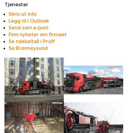
Tjenester
Skriv ut info
Legg til i Outlook
Send som e-post
Finn nyheter om firmaet
Se nøkkeltall i Proff
Se Brønnøysund